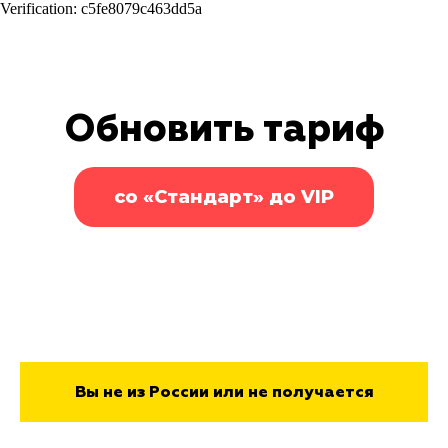
Verification: c5fe8079c463dd5a
Обновить тариф
со «Стандарт» до VIP
Вы не из России или не получается